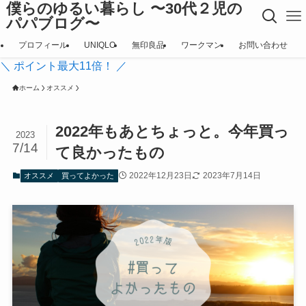
僕らのゆるい暮らし 〜30代２児の
パパブログ〜
プロフィール
UNIQLO
無印良品
ワークマン
お問い合わせ
＼ ポイント最大11倍！ ／
ホーム
オススメ
2022年もあとちょっと。今年買っ
2023
7/14
て良かったもの
2022年12月23日
2023年7月14日
オススメ
買ってよかった