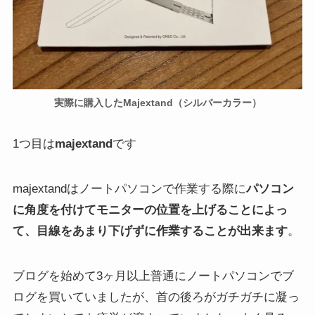
実際に購入したMajextand（シルバーカラー）
1つ目は
majextand
です
majextandはノートパソコンで作業する際に
パソコン
に角度を付けてモニターの位置を上げることによっ
て、目線をあまり下げずに作業することが出来ます
。
ブログを始めて3ヶ月以上普通にノートパソコンでブ
ログを買いていましたが、首の後ろがガチガチに凝っ