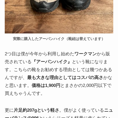
実際に購入したアーバンハイク（靴紐は替えています）
2つ目は僕が今年から利用し始めた
ワークマン
から販
売されている
『アーバンハイク』
という靴になりま
す。こちらの靴をお勧めする理由としては幾つかある
んですが、
最も大きな理由としてはコスパの高さ
かな
と思います。
価格は1,900円
とまさかの2,000円以下で
買えちゃうんです。
更に
片足約207gという軽さ
。僕がよく使っている
ニュ