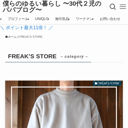
僕らのゆるい暮らし 〜30代２児の
パパブログ〜
プロフィール
UNIQLO
無印良品
ワークマン
お問い合わせ
＼ ポイント最大11倍！ ／
ホーム
FREAK'S STORE
FREAK’S STORE
– category –
FREAK'S STORE