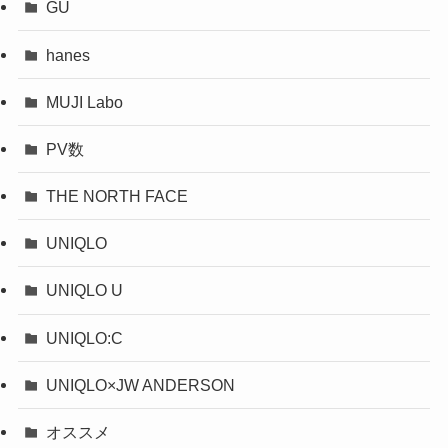
GU
hanes
MUJI Labo
PV数
THE NORTH FACE
UNIQLO
UNIQLO U
UNIQLO:C
UNIQLO×JW ANDERSON
オススメ