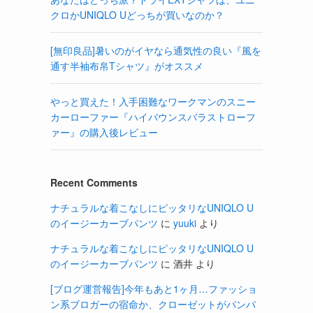
クロかUNIQLO Uどっちが買いなのか？
[無印良品]暑いのがイヤなら通気性の良い『風を
通す半袖布帛Tシャツ』がオススメ
やっと買えた！入手困難なワークマンのスニー
カーローファー『ハイバウンスバラストローフ
ァー』の購入後レビュー
Recent Comments
ナチュラルな着こなしにピッタリなUNIQLO U
のイージーカーブパンツ
に
yuuki
より
ナチュラルな着こなしにピッタリなUNIQLO U
のイージーカーブパンツ
に
酒井
より
[ブログ運営報告]今年もあと1ヶ月…ファッショ
ン系ブロガーの宿命か、クローゼットがパンパ