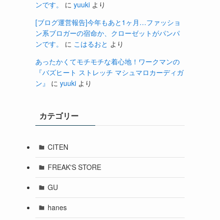
ンです。
に
yuuki
より
[ブログ運営報告]今年もあと1ヶ月…ファッショ
ン系ブロガーの宿命か、クローゼットがパンパ
ンです。
に
こはるおと
より
あったかくてモチモチな着心地！ワークマンの
『バズヒート ストレッチ マシュマロカーディガ
ン』
に
yuuki
より
カテゴリー
CITEN
FREAK'S STORE
GU
hanes