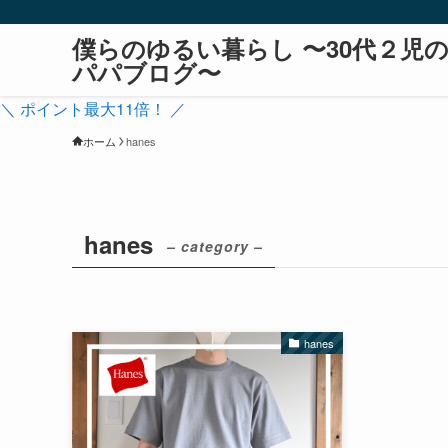
僕らのゆるい暮らし 〜30代２児
パパブログ〜
＼ ポイント最大11倍！ ／
ホーム
hanes
hanes
– category –
hanes