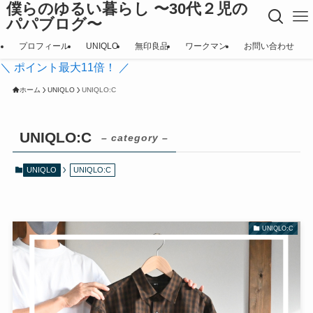
僕らのゆるい暮らし 〜30代２児の
パパブログ〜
プロフィール
UNIQLO
無印良品
ワークマン
お問い合わせ
＼ ポイント最大11倍！ ／
ホーム
UNIQLO
UNIQLO:C
UNIQLO:C
– category –
UNIQLO
UNIQLO:C
UNIQLO:C