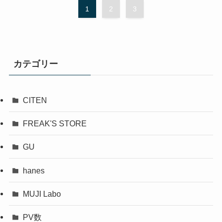
1
2
3
カテゴリー
CITEN
FREAK'S STORE
GU
hanes
MUJI Labo
PV数