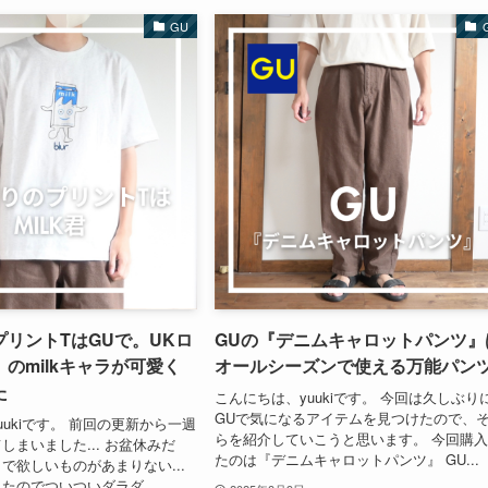
GU
リントTはGUで。UKロ
GUの『デニムキャロットパンツ』
』のmilkキャラが可愛く
オールシーズンで使える万能パン
た
こんにちは、yuukiです。 今回は久しぶり
GUで気になるアイテムを見つけたので、
uukiです。 前回の更新から一週
らを紹介していこうと思います。 今回購
しまいました... お盆休みだ
たのは『デニムキャロットパンツ』 GU...
で欲しいものがあまりない...
たのでついついダラダ...