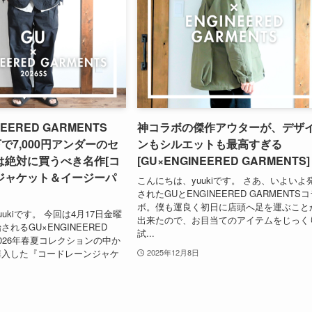
NEERED GARMENTS
神コラボの傑作アウターが、デザ
上下で7,000円アンダーのセ
ンもシルエットも最高すぎる
は絶対に買うべき名作[コ
[GU×ENGINEERED GARMENTS]
ジャケット＆イージーパ
こんにちは、yuukiです。 さあ、いよいよ
されたGUとENGINEERED GARMENTS
ボ。僕も運良く初日に店頭へ足を運ぶこと
ukiです。 今回は4月17日金曜
出来たので、お目当てのアイテムをじっく
れるGU×ENGINEERED
試...
 2026年春夏コレクションの中か
購入した『コードレーンジャケ
2025年12月8日