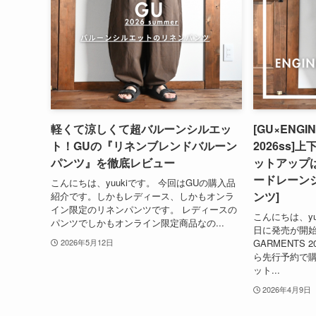
軽くて涼しくて超バルーンシルエッ
[GU×ENGI
ト！GUの『リネンブレンドバルーン
2026ss]
パンツ』を徹底レビュー
ットアップ
ードレーン
こんにちは、yuukiです。 今回はGUの購入品
ンツ]
紹介です。しかもレディース、しかもオンラ
イン限定のリネンパンツです。 レディースの
こんにちは、yu
パンツでしかもオンライン限定商品なの...
日に発売が開始さ
GARMENTS
2026年5月12日
ら先行予約で
ット...
2026年4月9日