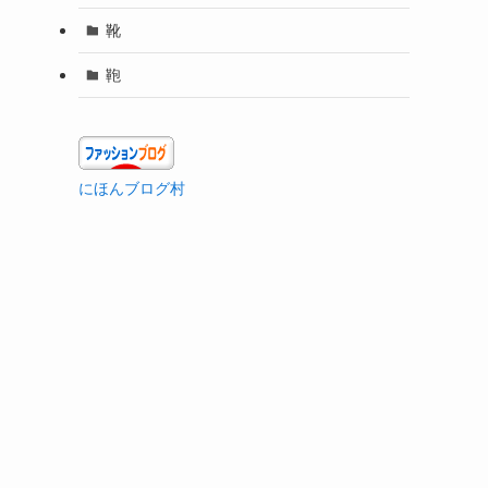
靴
鞄
にほんブログ村