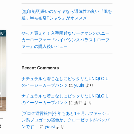
[無印良品]暑いのがイヤなら通気性の良い『風を
通す半袖布帛Tシャツ』がオススメ
やっと買えた！入手困難なワークマンのスニー
GU
カーローファー『ハイバウンスバラストローフ
ァー』の購入後レビュー
Recent Comments
ナチュラルな着こなしにピッタリなUNIQLO U
のイージーカーブパンツ
に
yuuki
より
ナチュラルな着こなしにピッタリなUNIQLO U
のイージーカーブパンツ
に
酒井
より
[ブログ運営報告]今年もあと1ヶ月…ファッショ
ー
ン系ブロガーの宿命か、クローゼットがパンパ
は
ンです。
に
yuuki
より