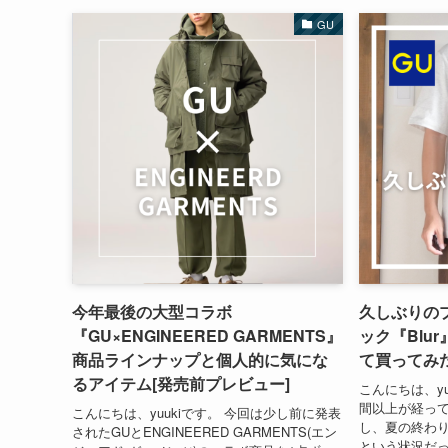
GU
今年最後の大型コラボ
久しぶりのプ
『GU×ENGINEERED GARMENTS』
ック『Blur
商品ラインナップと個人的に気にな
て買ってみ
るアイテム[発売前プレビュー]
こんにちは、y
間以上が経って
こんにちは、yuukiです。 今回は少し前に発表
し、夏の終わり
されたGUとENGINEERED GARMENTS(エン
という状況だっ