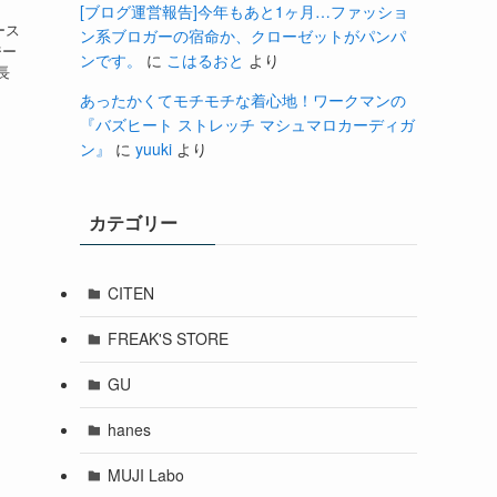
[ブログ運営報告]今年もあと1ヶ月…ファッショ
ース
ン系ブロガーの宿命か、クローゼットがパンパ
ジー
ンです。
に
こはるおと
より
長
あったかくてモチモチな着心地！ワークマンの
『バズヒート ストレッチ マシュマロカーディガ
ン』
に
yuuki
より
カテゴリー
CITEN
FREAK'S STORE
GU
hanes
MUJI Labo