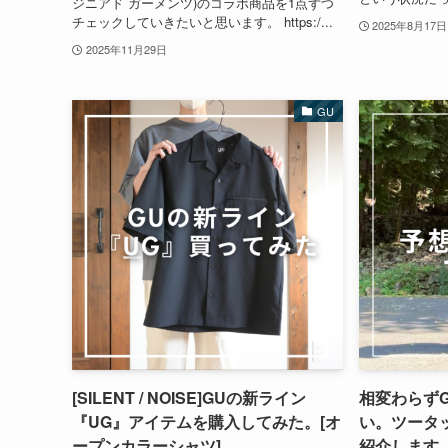
ジニアド ガーメンツ)のコラボ商品を1点ずつ
チェックしていきたいと思います。 https:/...
2025年8月17日
2025年11月29日
GU
[SILENT / NOISE]GUの新ライン
相変わらず
『UG』アイテムを購入してみた。[オ
い。ツータ
ープンカラーシャツ]
紹介します