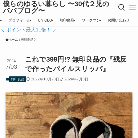
僕らのゆるい暮らし 〜30代２児の
パパブログ〜
プロフィール
UNIQLO
無印良品
ワークマン
お問い合わせ
＼ ポイント最大11倍！ ／
ホーム
無印良品
これで399円!? 無印良品の『残反
2024
7/03
で作ったパイルスリッパ』
2022年10月23日
2024年7月3日
無印良品