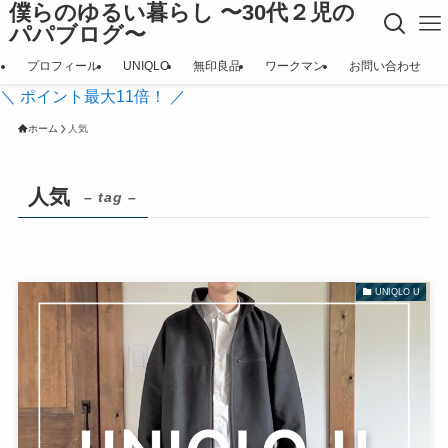
僕らのゆるい暮らし 〜30代２児の
パパブログ〜
プロフィール
UNIQLO
無印良品
ワークマン
お問い合わせ
＼ ポイント最大11倍！ ／
ホーム
人気
人気
– tag –
UNIQLO U