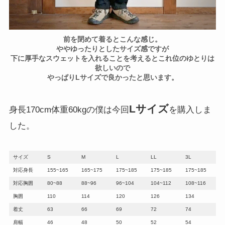
前を閉めて着るとこんな感じ。
ややゆったりとしたサイズ感ですが
下に厚手なスウェットを入れることを考えるとこれ位のゆとりは
欲しいので
やっぱりLサイズで良かったと思います。
Lサイズ
身長170cm体重60kgの僕は今回
を購入しま
した。
サイズ
S
M
L
LL
3L
対応身長
155~165
165~175
175~185
175~185
175~185
対応胸囲
80~88
88~96
96~104
104~112
108~116
胸囲
110
114
120
126
134
着丈
63
66
69
72
74
肩幅
46
48
50
52
54