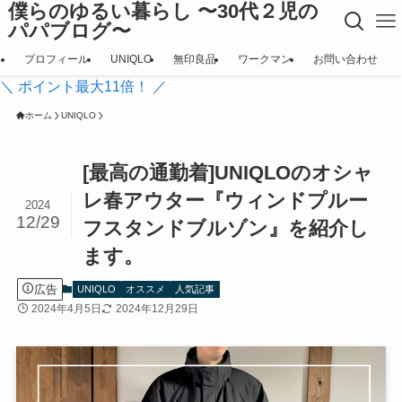
僕らのゆるい暮らし 〜30代２児の
パパブログ〜
プロフィール
UNIQLO
無印良品
ワークマン
お問い合わせ
＼ ポイント最大11倍！ ／
ホーム
UNIQLO
[最高の通勤着]UNIQLOのオシャ
レ春アウター『ウィンドプルー
2024
12/29
フスタンドブルゾン』を紹介し
ます。
広告
UNIQLO
オススメ
人気記事
2024年4月5日
2024年12月29日