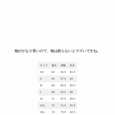
袖がかなり長いので、袖は絞らないとマズいですね。
サイズ
着丈
身幅
裄丈
XS
62
54.5
81.5
S
64
57.5
83
M
66
60.5
85.5
L
68
63.5
88
XL
71
67.5
90.5
XXL
72
71.5
91.5
3XL
73
75.5
92.5