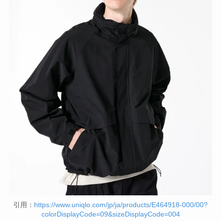
引用：
https://www.uniqlo.com/jp/ja/products/E464918-000/00?
colorDisplayCode=09&sizeDisplayCode=004