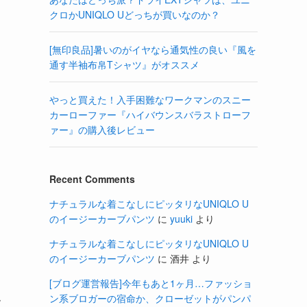
クロかUNIQLO Uどっちが買いなのか？
[無印良品]暑いのがイヤなら通気性の良い『風を
通す半袖布帛Tシャツ』がオススメ
やっと買えた！入手困難なワークマンのスニー
カーローファー『ハイバウンスバラストローフ
ァー』の購入後レビュー
Recent Comments
ナチュラルな着こなしにピッタリなUNIQLO U
のイージーカーブパンツ
に
yuuki
より
ナチュラルな着こなしにピッタリなUNIQLO U
のイージーカーブパンツ
に
酒井
より
[ブログ運営報告]今年もあと1ヶ月…ファッショ
ム
ン系ブロガーの宿命か、クローゼットがパンパ