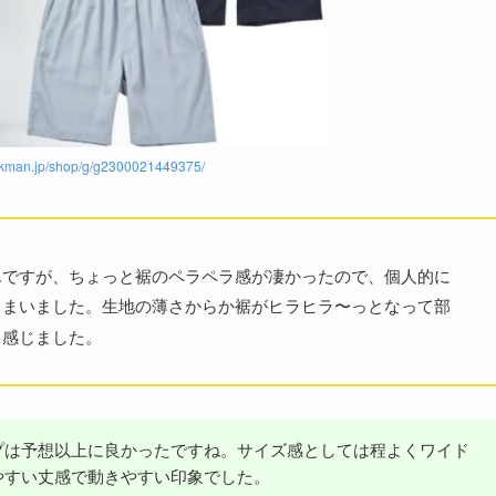
orkman.jp/shop/g/g2300021449375/
んですが、ちょっと裾のペラペラ感が凄かったので、個人的に
しまいました。生地の薄さからか裾がヒラヒラ〜っとなって部
と感じました。
プは予想以上に良かったですね。サイズ感としては程よくワイド
やすい丈感で動きやすい印象でした。