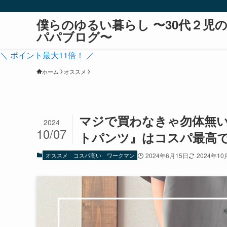
僕らのゆるい暮らし 〜30代２児
パパブログ〜
＼ ポイント最大11倍！ ／
ホーム
オススメ
マジで買わなきゃ勿体無い
2024
10/07
トパンツ』はコスパ最高
オススメ
コスパ高い
ワークマン
2024年6月15日
2024年10