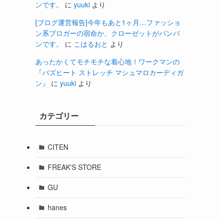
ンです。
に
yuuki
より
[ブログ運営報告]今年もあと1ヶ月…ファッショ
ン系ブロガーの宿命か、クローゼットがパンパ
ンです。
に
こはるおと
より
あったかくてモチモチな着心地！ワークマンの
『バズヒート ストレッチ マシュマロカーディガ
ン』
に
yuuki
より
カテゴリー
CITEN
FREAK'S STORE
GU
hanes