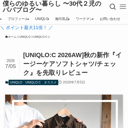
僕らのゆるい暮らし 〜30代２児の
パパブログ〜
プロフィール
UNIQLO
無印良品
ワークマン
お問い合わせ
＼ ポイント最大11倍！ ／
ホーム
UNIQLO
UNIQLO:C
[UNIQLO:C 2026AW]秋の新作『イ
2026
ージーケアソフトシャツ/チェッ
7/05
ク』を先取りレビュー
2026年7月5日
UNIQLO
UNIQLO:C
オススメ