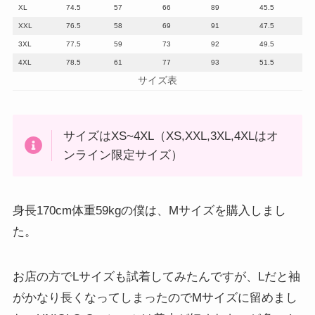
XL
74.5
57
66
89
45.5
XXL
76.5
58
69
91
47.5
3XL
77.5
59
73
92
49.5
4XL
78.5
61
77
93
51.5
サイズ表
サイズはXS~4XL（XS,XXL,3XL,4XLはオ
ンライン限定サイズ）
身長170cm体重59kgの僕は、Mサイズを購入しまし
た。
お店の方でLサイズも試着してみたんですが、Lだと袖
がかなり長くなってしまったのでMサイズに留めまし