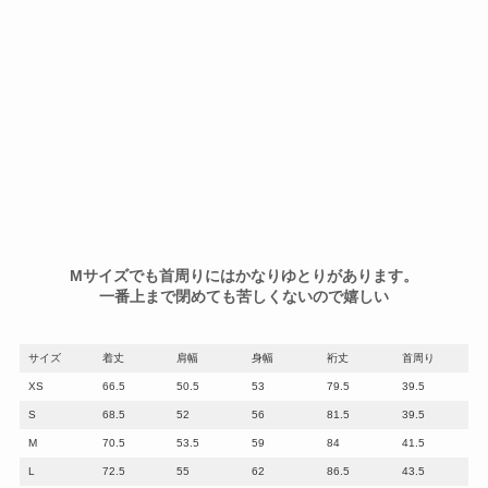
Mサイズでも首周りにはかなりゆとりがあります。
一番上まで閉めても苦しくないので嬉しい
サイズ
着丈
肩幅
身幅
裄丈
首周り
XS
66.5
50.5
53
79.5
39.5
S
68.5
52
56
81.5
39.5
M
70.5
53.5
59
84
41.5
L
72.5
55
62
86.5
43.5