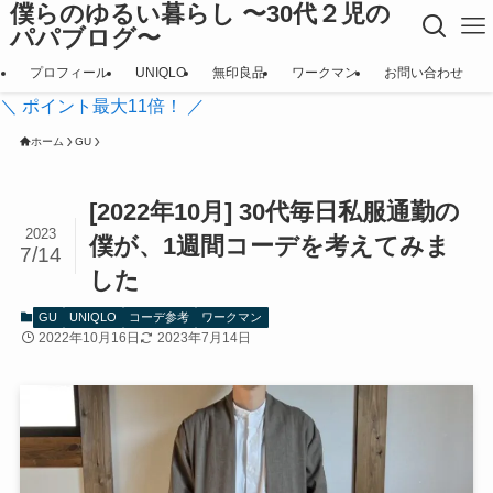
僕らのゆるい暮らし 〜30代２児の
パパブログ〜
プロフィール
UNIQLO
無印良品
ワークマン
お問い合わせ
＼ ポイント最大11倍！ ／
ホーム
GU
[2022年10月] 30代毎日私服通勤の
2023
僕が、1週間コーデを考えてみま
7/14
した
GU
UNIQLO
コーデ参考
ワークマン
2022年10月16日
2023年7月14日