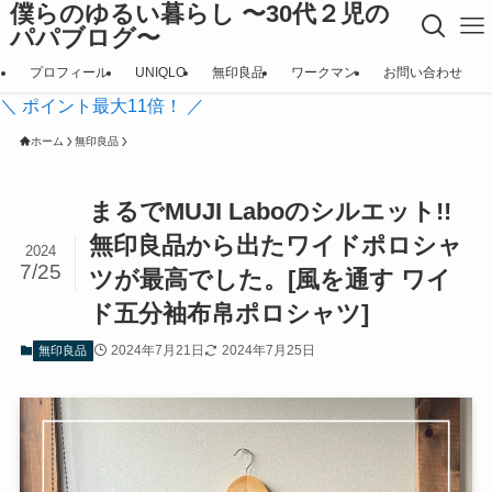
僕らのゆるい暮らし 〜30代２児の
パパブログ〜
プロフィール
UNIQLO
無印良品
ワークマン
お問い合わせ
＼ ポイント最大11倍！ ／
ホーム
無印良品
まるでMUJI Laboのシルエット!!
無印良品から出たワイドポロシャ
2024
7/25
ツが最高でした。[風を通す ワイ
ド五分袖布帛ポロシャツ]
2024年7月21日
2024年7月25日
無印良品