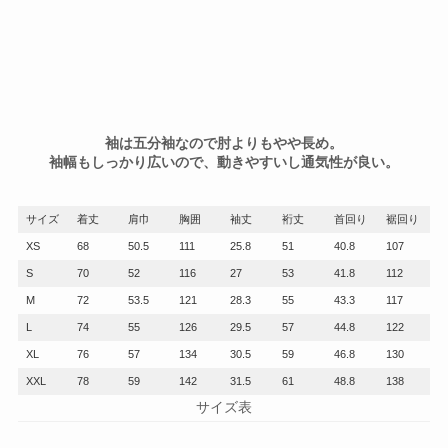
袖は五分袖なので肘よりもやや長め。
袖幅もしっかり広いので、動きやすいし通気性が良い。
サイズ
着丈
肩巾
胸囲
袖丈
裄丈
首回り
裾回り
XS
68
50.5
111
25.8
51
40.8
107
S
70
52
116
27
53
41.8
112
M
72
53.5
121
28.3
55
43.3
117
L
74
55
126
29.5
57
44.8
122
XL
76
57
134
30.5
59
46.8
130
XXL
78
59
142
31.5
61
48.8
138
サイズ表