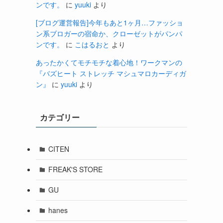
ンです。
に
yuuki
より
[ブログ運営報告]今年もあと1ヶ月…ファッショ
ン系ブロガーの宿命か、クローゼットがパンパ
ンです。
に
こはるおと
より
あったかくてモチモチな着心地！ワークマンの
『バズヒート ストレッチ マシュマロカーディガ
ン』
に
yuuki
より
カテゴリー
CITEN
FREAK'S STORE
GU
hanes