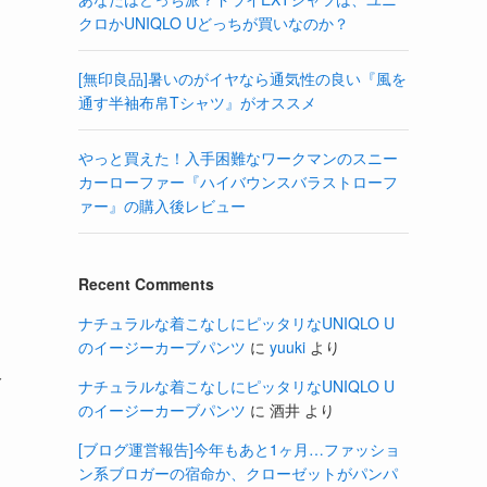
クロかUNIQLO Uどっちが買いなのか？
[無印良品]暑いのがイヤなら通気性の良い『風を
通す半袖布帛Tシャツ』がオススメ
やっと買えた！入手困難なワークマンのスニー
カーローファー『ハイバウンスバラストローフ
ァー』の購入後レビュー
Recent Comments
ナチュラルな着こなしにピッタリなUNIQLO U
のイージーカーブパンツ
に
yuuki
より
今
ナチュラルな着こなしにピッタリなUNIQLO U
のイージーカーブパンツ
に
酒井
より
[ブログ運営報告]今年もあと1ヶ月…ファッショ
ン系ブロガーの宿命か、クローゼットがパンパ