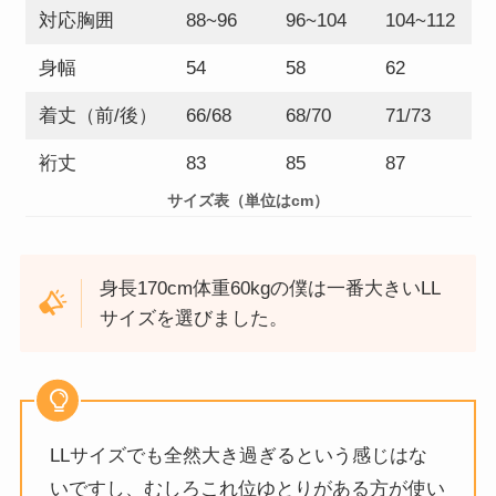
対応胸囲
88~96
96~104
104~112
身幅
54
58
62
着丈（前/後）
66/68
68/70
71/73
裄丈
83
85
87
サイズ表（単位はcm）
身長170cm体重60kgの僕は一番大きいLL
サイズを選びました。
LLサイズでも全然大き過ぎるという感じはな
いですし、むしろこれ位ゆとりがある方が使い