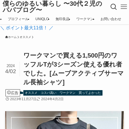
僕らのゆるい暮らし 〜30代２児の
パパブログ〜
プロフィール
UNIQLO
無印良品
ワークマン
お問い合わせ
＼ ポイント最大11倍！ ／
ホーム
オススメ
ワークマンで買える1,500円のワ
ッフルTが3シーズン使える優れ者
2024
4/02
でした。[ムーブアクティブサーマ
ル長袖シャツ]
広告
オススメ
コスパ高い
ワークマン
買ってよかった
2023年11月27日
2024年4月2日