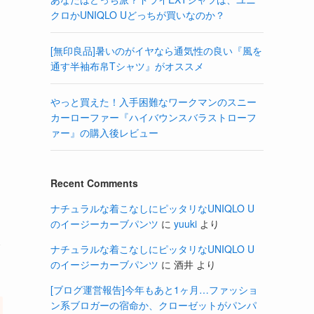
クロかUNIQLO Uどっちが買いなのか？
[無印良品]暑いのがイヤなら通気性の良い『風を
通す半袖布帛Tシャツ』がオススメ
やっと買えた！入手困難なワークマンのスニー
カーローファー『ハイバウンスバラストローフ
ァー』の購入後レビュー
Recent Comments
ナチュラルな着こなしにピッタリなUNIQLO U
のイージーカーブパンツ
に
yuuki
より
て
ナチュラルな着こなしにピッタリなUNIQLO U
のイージーカーブパンツ
に
酒井
より
[ブログ運営報告]今年もあと1ヶ月…ファッショ
ン系ブロガーの宿命か、クローゼットがパンパ