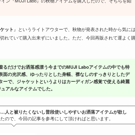
ン『MUJI Labo』の秋物アイテムを購入したので、そちらを紹
ケット
』というライトアウターで、秋物が発表された時から気に
切れていて購入出来ずにいました。ただ、今回再販されて運よく
るだけでお洒落感漂う今までのMUJI Laboアイテムの中でも特
表面の光沢感、ゆったりとした身幅、襟なしのすっきりとしたデ
ターで、ジャケットというよりはカーディガン感覚で使える綺麗
ジュアルなアイテムでした。
い…人と被りたくないし普段使いしやすいお洒落アイテムが欲し
ったので、今回の記事を参考にして頂ければと思います。