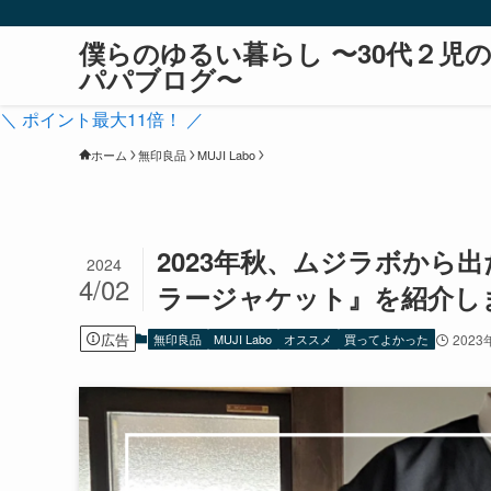
僕らのゆるい暮らし 〜30代２児
パパブログ〜
＼ ポイント最大11倍！ ／
ホーム
無印良品
MUJI Labo
2023年秋、ムジラボから
2024
4/02
ラージャケット』を紹介し
広告
無印良品
MUJI Labo
オススメ
買ってよかった
2023