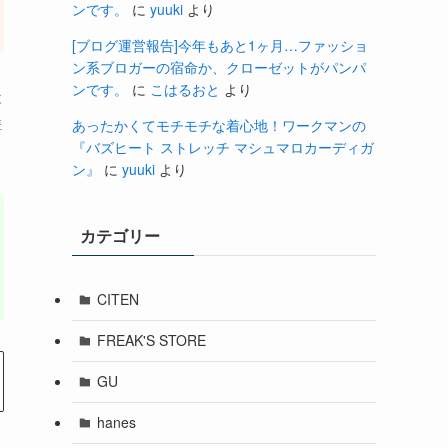
ンです。
に
yuuki
より
[ブログ運営報告]今年もあと1ヶ月…ファッショ
ン系ブロガーの宿命か、クローゼットがパンパ
ンです。
に
こはるおと
より
は
購
あったかくてモチモチな着心地！ワークマンの
『バズヒート ストレッチ マシュマロカーディガ
ン』
に
yuuki
より
カテゴリー
CITEN
FREAK'S STORE
GU
hanes