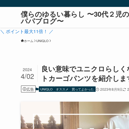
僕らのゆるい暮らし 〜30代２児
パパブログ〜
＼ ポイント最大11倍！ ／
ホーム
UNIQLO
良い意味でユニクロらしく
2024
4/02
トカーゴパンツを紹介します。[
広告
UNIQLO
オススメ
買ってよかった
2023年8月9日