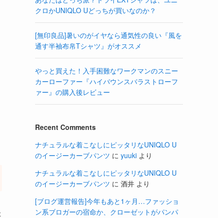
クロかUNIQLO Uどっちが買いなのか？
[無印良品]暑いのがイヤなら通気性の良い『風を
通す半袖布帛Tシャツ』がオススメ
やっと買えた！入手困難なワークマンのスニー
カーローファー『ハイバウンスバラストローフ
ァー』の購入後レビュー
Recent Comments
ナチュラルな着こなしにピッタリなUNIQLO U
のイージーカーブパンツ
に
yuuki
より
ナチュラルな着こなしにピッタリなUNIQLO U
のイージーカーブパンツ
に
酒井
より
[ブログ運営報告]今年もあと1ヶ月…ファッショ
ン系ブロガーの宿命か、クローゼットがパンパ
た