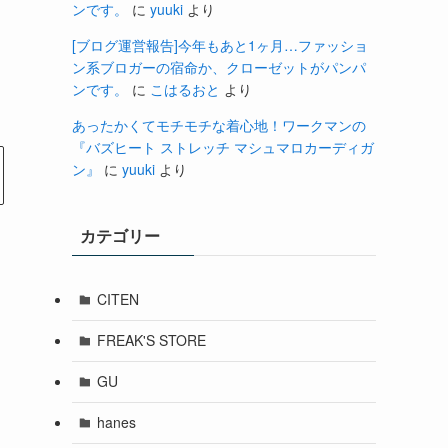
ンです。
に
yuuki
より
[ブログ運営報告]今年もあと1ヶ月…ファッショ
ン系ブロガーの宿命か、クローゼットがパンパ
ンです。
に
こはるおと
より
あったかくてモチモチな着心地！ワークマンの
『バズヒート ストレッチ マシュマロカーディガ
ン』
に
yuuki
より
カテゴリー
CITEN
FREAK'S STORE
GU
hanes