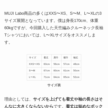
MUJI Labo商品の多くはXXS〜XS、S〜M、L〜XLの3
サイズ展開となっています。僕は身長170cm、体重
60kgですが、今回購入した天竺編みクルーネック長袖
Tシャツにおいては、L〜XLサイズをオススメしま
す。
サイズ
着丈
肩巾
裾巾
袖丈
XXS〜XS
63cm
56cm
57cm
48cm
S〜M
67cm
60cm
61cm
50cm
L〜XL
71cm
64cm
65cm
52cm
サイズ表
理由としては、
サイズを上げても着丈や袖の長さはそ
んなに大きくならないから
です。
着丈は短めなボック