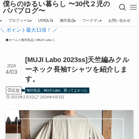
僕らのゆるい暮らし 〜30代２児の
パパブログ〜
プロフィール
UNIQLO
無印良品
ワークマン
お問い合わせ
＼ ポイント最大11倍！ ／
ホーム
無印良品
MUJI Labo
[MUJI Labo 2023ss]天竺編みクル
2024
ーネック長袖Tシャツを紹介しま
4/03
す。
広告
無印良品
MUJI Labo
買ってよかった
2023年2月3日
2024年4月3日