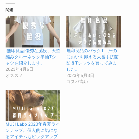
関連
[無印良品]優秀な脇役、天竺
無印良品のパックT、汗の
編みクルーネック半袖Tシ
においを抑える太番手抗菌
ャツを紹介します。
防臭Tシャツを買ってみま
2023年4月6日
した。
オススメ
2023年5月3日
コスパ高い
MUJI Labo 2023年春夏ライ
ンナップ。個人的に気にな
るアイテムもピックアップ