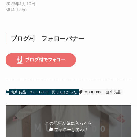
2023年1月10日
MUJI Labo
ブログ村 フォローバナー
無印良品
MUJI Labo
買ってよかった
MUJI Labo
無印良品
この記事が気に入ったら
フォローしてね！