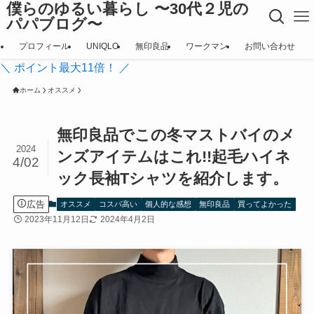
僕らのゆるい暮らし 〜30代２児の
パパブログ〜
プロフィール
UNIQLO
無印良品
ワークマン
お問い合わせ
＼ ポイント最大11倍！ ／
ホーム
オススメ
無印良品でこの冬マストバイのメ
2024
ンズアイテムはこれ!!起毛ハイネ
4/02
ック長袖Tシャツを紹介します。
広告
オススメ
コスパ高い
個人的な感想
無印良品
買ってよかった
2023年11月12日
2024年4月2日