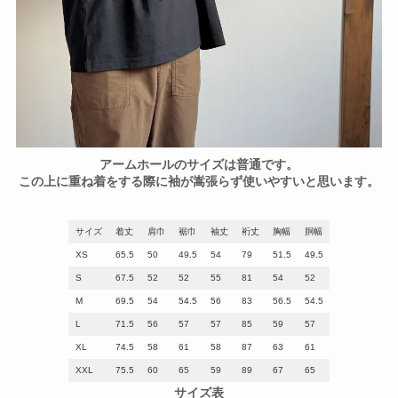
アームホールのサイズは普通です。
この上に重ね着をする際に袖が嵩張らず使いやすいと思います。
サイズ
着丈
肩巾
裾巾
袖丈
裄丈
胸幅
胴幅
XS
65.5
50
49.5
54
79
51.5
49.5
S
67.5
52
52
55
81
54
52
M
69.5
54
54.5
56
83
56.5
54.5
L
71.5
56
57
57
85
59
57
XL
74.5
58
61
58
87
63
61
XXL
75.5
60
65
59
89
67
65
サイズ表