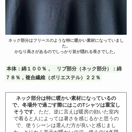
ネック部分はフリースのような特に暖かい素材になっていまし
た。
かなり高さがあるのでしっかり首が隠れる長さでした。
本体：綿１００％， リブ部分（ネック部分）：綿
７８％，複合繊維（ポリエステル）２２％
ネック部分は特に暖かい素材になっているの
で、冬場外で過ごす際にはこのTシャツは重宝し
そうです
。ただ、逆に言えば暖房の効いた室内
で着ると人によっては暑さを感じるかと思うの
で、使うシーンは選んだ方が良いと感じまし