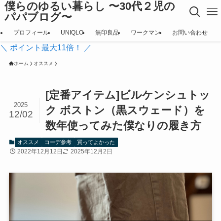
僕らのゆるい暮らし 〜30代２児の
パパブログ〜
プロフィール
UNIQLO
無印良品
ワークマン
お問い合わせ
＼ ポイント最大11倍！ ／
ホーム
オススメ
[定番アイテム]ビルケンシュトッ
2025
ク ボストン（黒スウェード）を
12/02
数年使ってみた僕なりの履き方
オススメ
コーデ参考
買ってよかった
2022年12月12日
2025年12月2日