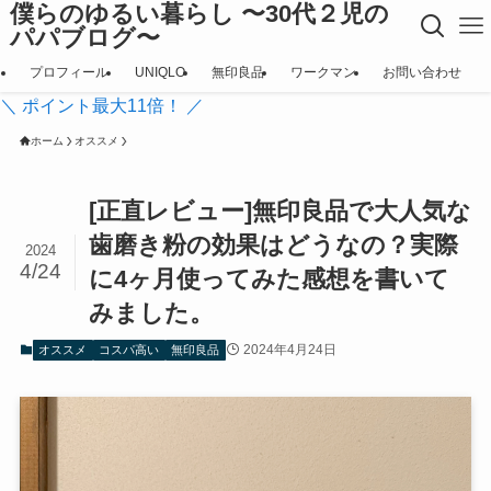
僕らのゆるい暮らし 〜30代２児の
パパブログ〜
プロフィール
UNIQLO
無印良品
ワークマン
お問い合わせ
＼ ポイント最大11倍！ ／
ホーム
オススメ
[正直レビュー]無印良品で大人気な
歯磨き粉の効果はどうなの？実際
2024
4/24
に4ヶ月使ってみた感想を書いて
みました。
2024年4月24日
オススメ
コスパ高い
無印良品