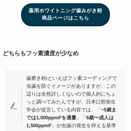
薬用ホワイトニング歯みがき粉
商品ページはこちら
どちらもフッ素濃度が少なめ
歯磨き粉iといえばフッ素コーディングで
虫歯を防ぐイメージがありますが、この
辺りは全然詳しくないので個人的にちょ
っと調べてみたんですが、日本口腔衛生
学会が提言している内容では、「
~5歳ま
では1,000ppmFを適量
」「
6歳〜成人は
1,500ppmF
」が虫歯の発生を抑える基準