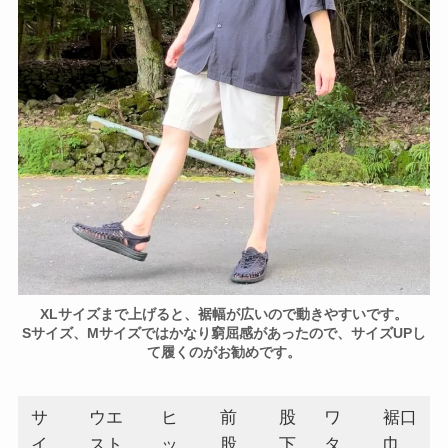
XLサイズまで上げると、裾幅が広いので動きやすいです。
Sサイズ、Mサイズではかなり窮屈感があったので、サイズUPし
て履くのがお勧めです。
サ
ウエ
ヒ
前
股
ワ
裾口
イ
スト
ッ
股
下
タ
巾