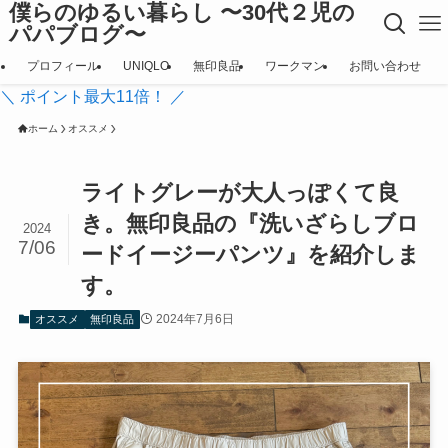
僕らのゆるい暮らし 〜30代２児の
パパブログ〜
プロフィール
UNIQLO
無印良品
ワークマン
お問い合わせ
＼ ポイント最大11倍！ ／
ホーム
オススメ
ライトグレーが大人っぽくて良
き。無印良品の『洗いざらしブロ
2024
7/06
ードイージーパンツ』を紹介しま
す。
2024年7月6日
オススメ
無印良品