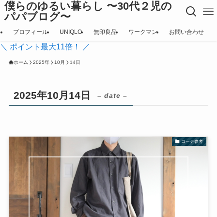
僕らのゆるい暮らし 〜30代２児の
パパブログ〜
プロフィール
UNIQLO
無印良品
ワークマン
お問い合わせ
＼ ポイント最大11倍！ ／
ホーム
2025年
10月
14日
2025年10月14日
– date –
コーデ参考