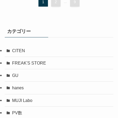
1
2
...
9
カテゴリー
CITEN
FREAK'S STORE
GU
hanes
MUJI Labo
PV数