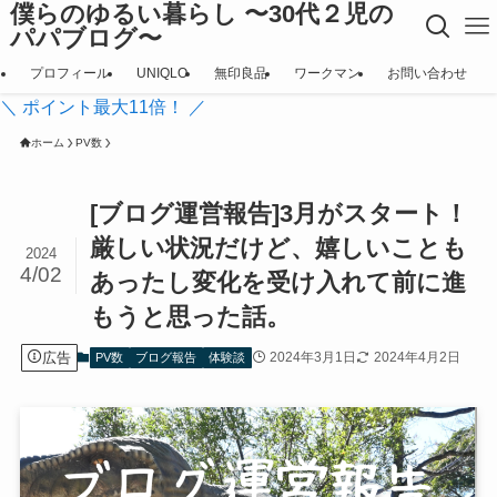
僕らのゆるい暮らし 〜30代２児の
パパブログ〜
プロフィール
UNIQLO
無印良品
ワークマン
お問い合わせ
＼ ポイント最大11倍！ ／
ホーム
PV数
[ブログ運営報告]3月がスタート！
厳しい状況だけど、嬉しいことも
2024
4/02
あったし変化を受け入れて前に進
もうと思った話。
広告
2024年3月1日
2024年4月2日
PV数
ブログ報告
体験談