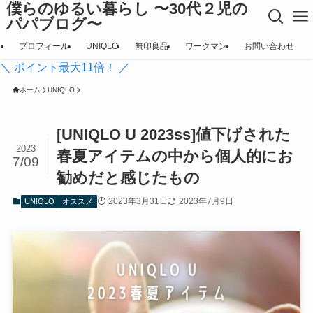
僕らのゆるい暮らし 〜30代２児の
パパブログ〜
プロフィール
UNIQLO
無印良品
ワークマン
お問い合わせ
＼ ポイント最大11倍！ ／
ホーム
UNIQLO
[UNIQLO U 2023ss]値下げされた
2023
春夏アイテムの中から個人的にお
7/09
勧めだと感じたもの
2023年3月31日
2023年7月9日
UNIQLO
オススメ