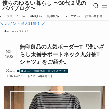
僕らのゆるい暮らし 〜30代２児の
パパブログ〜
プロフィール
UNIQLO
無印良品
ワークマン
お問い合わせ
＼ ポイント最大11倍！ ／
ホーム
オススメ
無印良品の人気ボーダーT『洗いざ
2024
らし太番手ボートネック九分袖T
4/02
シャツ』をご紹介。
広告
オススメ
無印良品
買ってよかった
2024年2月18日
2024年4月2日