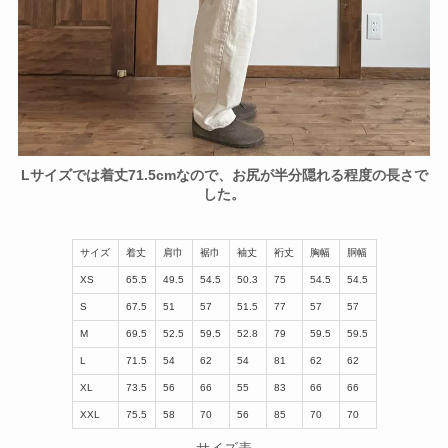
Lサイズでは着丈71.5cmなので、お尻が半分隠れる程度の長さで
した。
サイズ
着丈
肩巾
裾巾
袖丈
裄丈
胸幅
胴幅
XS
65.5
49.5
54.5
50.3
75
54.5
54.5
S
67.5
51
57
51.5
77
57
57
M
69.5
52.5
59.5
52.8
79
59.5
59.5
L
71.5
54
62
54
81
62
62
XL
73.5
56
66
55
83
66
66
XXL
75.5
58
70
56
85
70
70