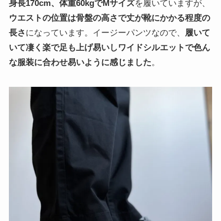
身長170cm、体重60kgでMサイズ
を履いていますが、
ウエストの位置は骨盤の高さで丈が靴にかかる程度の
長さ
になっています。イージーパンツなので、
履いて
いて凄く楽で足も上げ易いしワイドシルエットで色ん
な服装に合わせ易いように感じました
。