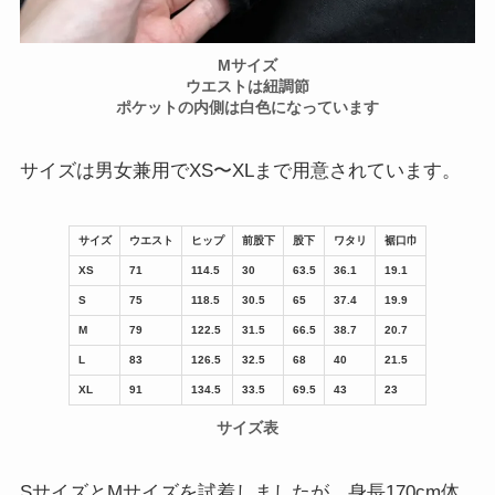
Mサイズ
ウエストは紐調節
ポケットの内側は白色になっています
サイズは男女兼用でXS〜XLまで用意されています。
サイズ
ウエスト
ヒップ
前股下
股下
ワタリ
裾口巾
XS
71
114.5
30
63.5
36.1
19.1
S
75
118.5
30.5
65
37.4
19.9
M
79
122.5
31.5
66.5
38.7
20.7
L
83
126.5
32.5
68
40
21.5
XL
91
134.5
33.5
69.5
43
23
サイズ表
SサイズとMサイズを試着しましたが、身長170cm体