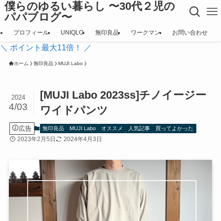
僕らのゆるい暮らし 〜30代２児の
パパブログ〜
プロフィール
UNIQLO
無印良品
ワークマン
お問い合わせ
＼ ポイント最大11倍！ ／
ホーム
無印良品
MUJI Labo
[MUJI Labo 2023ss]チノイージー
2024
4/03
ワイドパンツ
広告
無印良品
MUJI Labo
オススメ
人気記事
買ってよかった
2023年2月5日
2024年4月3日