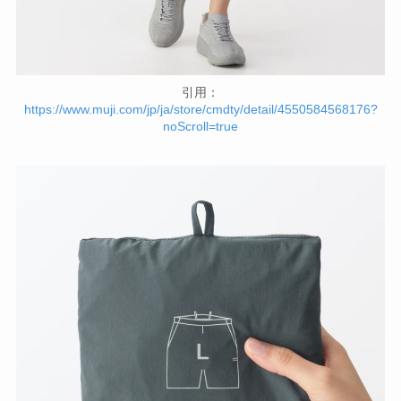
引用：
https://www.muji.com/jp/ja/store/cmdty/detail/4550584568176?
noScroll=true