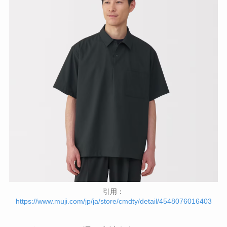
引用：
https://www.muji.com/jp/ja/store/cmdty/detail/4548076016403