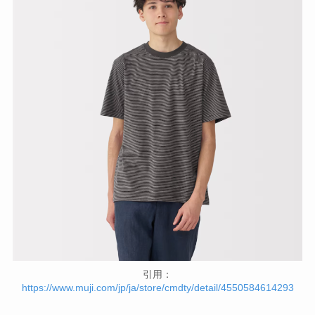
引用：
https://www.muji.com/jp/ja/store/cmdty/detail/4550584614293