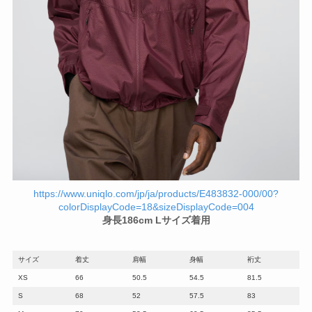
https://www.uniqlo.com/jp/ja/products/E483832-000/00?
colorDisplayCode=18&sizeDisplayCode=004
身長186cm Lサイズ着用
サイズ
着丈
肩幅
身幅
裄丈
XS
66
50.5
54.5
81.5
S
68
52
57.5
83