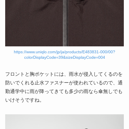
https://www.uniqlo.com/jp/ja/products/E483831-000/00?
colorDisplayCode=39&sizeDisplayCode=004
フロントと胸ポケットには、雨水が侵入してくるのを
防いでくれる止水ファスナーが使われているので、通
勤通学中に雨が降ってきても多少の雨なら傘無しでも
いけそうですね。