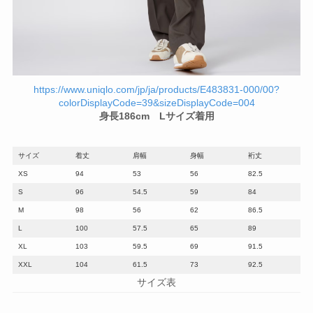
https://www.uniqlo.com/jp/ja/products/E483831-000/00?
colorDisplayCode=39&sizeDisplayCode=004
身長186cm Lサイズ着用
サイズ
着丈
肩幅
身幅
裄丈
XS
94
53
56
82.5
S
96
54.5
59
84
M
98
56
62
86.5
L
100
57.5
65
89
XL
103
59.5
69
91.5
XXL
104
61.5
73
92.5
サイズ表