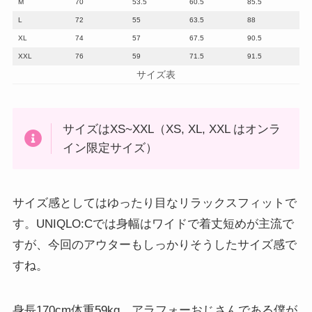
M
70
53.5
60.5
85.5
L
72
55
63.5
88
XL
74
57
67.5
90.5
XXL
76
59
71.5
91.5
サイズ表
サイズはXS~XXL（XS, XL, XXL はオンラ
イン限定サイズ）
サイズ感としてはゆったり目なリラックスフィットで
す。UNIQLO:Cでは身幅はワイドで着丈短めが主流で
すが、今回のアウターもしっかりそうしたサイズ感で
すね。
身長170cm体重59kg、アラフォーおじさんである僕が