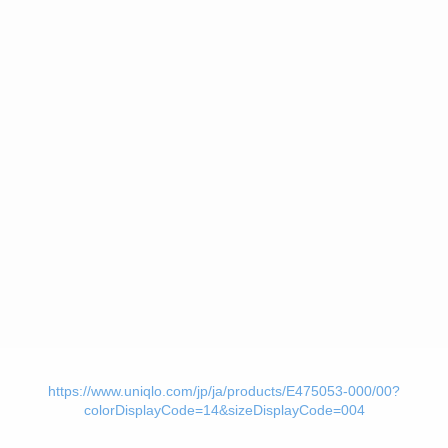
https://www.uniqlo.com/jp/ja/products/E475053-000/00?
colorDisplayCode=14&sizeDisplayCode=004