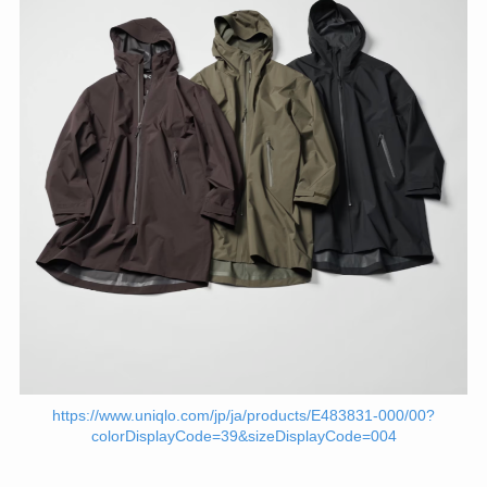
https://www.uniqlo.com/jp/ja/products/E483831-000/00?
colorDisplayCode=39&sizeDisplayCode=004