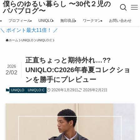
僕らのゆるい暮らし 〜30代２児の
パパブログ〜
プロフィール
UNIQLO
無印良品
ワークマン
お問い合わせ
＼ ポイント最大11倍！ ／
ホーム
UNIQLO
UNIQLO:C
正直ちょっと期待外れ…??
2026
UNIQLO:C2026年春夏コレクショ
2/02
ンを勝手にプレビュー
2026年1月29日
2026年2月2日
UNIQLO
UNIQLO:C