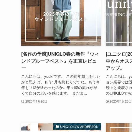
[名作の予感]UNIQLO春の新作『ウィ
[ユニクロ]
ンドプルーフベスト』を正直レビュ
中からオス
ー
アップ。
こんにちは、yuukiです。 この前年越しをした
こんにちは、y
かと思えば、もう1月も終わりですね。もう今
ョン業界では
年も1/12が終わったのか...年々時の流れが早
続々と発表さ
くて自分の老いを感じます。 まだま...
のUNIQLOでも
2025年1月26日
2025年1月23日
UNIQLO×JW ANDERSON