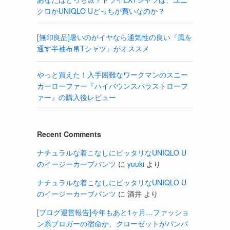
クロかUNIQLO Uどっちが買いなのか？
[無印良品]暑いのがイヤなら通気性の良い『風を
通す半袖布帛Tシャツ』がオススメ
やっと買えた！入手困難なワークマンのスニー
カーローファー『ハイバウンスバラストローフ
ァー』の購入後レビュー
Recent Comments
ナチュラルな着こなしにピッタリなUNIQLO U
のイージーカーブパンツ
に
yuuki
より
ナチュラルな着こなしにピッタリなUNIQLO U
のイージーカーブパンツ
に
酒井
より
[ブログ運営報告]今年もあと1ヶ月…ファッショ
ン系ブロガーの宿命か、クローゼットがパンパ