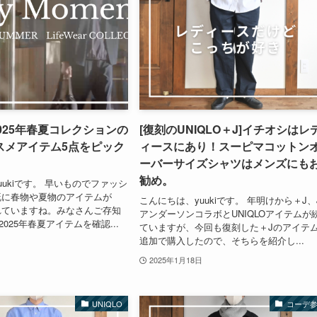
2025年春夏コレクションの
[復刻のUNIQLO＋J]イチオシはレ
スメアイテム5点をピック
ィースにあり！スーピマコットン
ーバーサイズシャツはメンズにも
勧め。
uukiです。 早いものでファッシ
既に春物や夏物のアイテムが
こんにちは、yuukiです。 年明けから＋J、
れていますね。みなさんご存知
アンダーソンコラボとUNIQLOアイテムが
2025年春夏アイテムを確認...
ていますが、今回も復刻した＋Jのアイテ
追加で購入したので、そちらを紹介し...
2025年1月18日
UNIQLO
コーデ