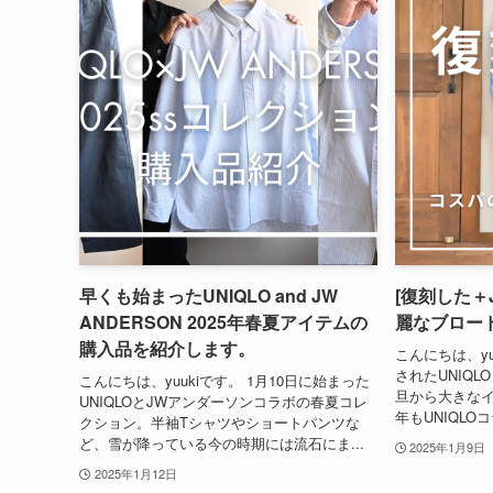
早くも始まったUNIQLO and JW
[復刻した＋J
ANDERSON 2025年春夏アイテムの
麗なブロー
購入品を紹介します。
こんにちは、yu
されたUNIQ
こんにちは、yuukiです。 1月10日に始まった
旦から大きな
UNIQLOとJWアンダーソンコラボの春夏コレ
年もUNIQLO
クション。半袖Tシャツやショートパンツな
ど、雪が降っている今の時期には流石にま...
2025年1月9日
2025年1月12日