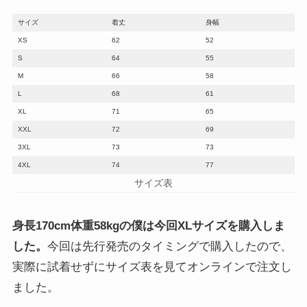
サイズ
着丈
身幅
XS
62
52
S
64
55
M
66
58
L
68
61
XL
71
65
XXL
72
69
3XL
73
73
4XL
74
77
サイズ表
身長170cm体重58kgの僕は今回XLサイズを購入しま
した。
今回は先行発売のタイミングで購入したので、
実際に試着せずにサイズ表を見てオンラインで注文し
ました。