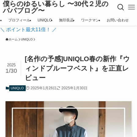
僕らのゆるい暮らし 〜30代２児の
パパブログ〜
プロフィール
UNIQLO
無印良品
ワークマン
お問い合わせ
＼ ポイント最大11倍！ ／
ホーム
UNIQLO
[名作の予感]UNIQLO春の新作『ウ
2025
ィンドプルーフベスト』を正直レ
1/30
ビュー
2025年1月26日
2025年1月30日
UNIQLO