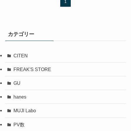
1
カテゴリー
CITEN
FREAK'S STORE
GU
hanes
MUJI Labo
PV数