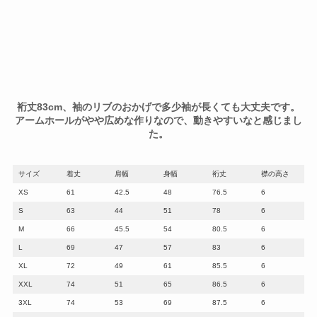
裄丈83cm、袖のリブのおかげで多少袖が長くても大丈夫です。
アームホールがやや広めな作りなので、動きやすいなと感じまし
た。
サイズ
着丈
肩幅
身幅
裄丈
襟の高さ
XS
61
42.5
48
76.5
6
S
63
44
51
78
6
M
66
45.5
54
80.5
6
L
69
47
57
83
6
XL
72
49
61
85.5
6
XXL
74
51
65
86.5
6
3XL
74
53
69
87.5
6