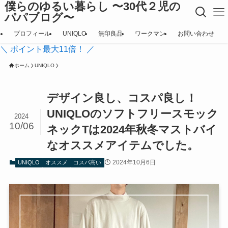
僕らのゆるい暮らし 〜30代２児の
パパブログ〜
プロフィール
UNIQLO
無印良品
ワークマン
お問い合わせ
＼ ポイント最大11倍！ ／
ホーム
UNIQLO
デザイン良し、コスパ良し！
UNIQLOのソフトフリースモック
2024
10/06
ネックTは2024年秋冬マストバイ
なオススメアイテムでした。
2024年10月6日
UNIQLO
オススメ
コスパ高い