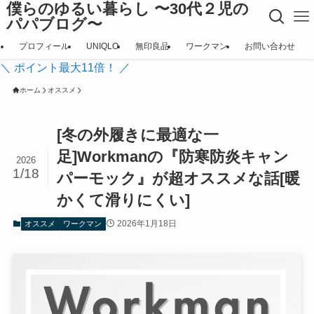
僕らのゆるい暮らし 〜30代２児の
パパブログ〜
プロフィール
UNIQLO
無印良品
ワークマン
お問い合わせ
＼ ポイント最大11倍！ ／
ホーム
オススメ
[冬の外履きに最適な一
足]Workmanの『防寒防炎キャン
2026
1/18
パーモック』が超オススメな話[暖
かくて滑りにくい]
2026年1月18日
オススメ
ワークマン