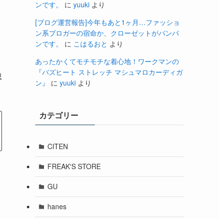
ンです。
に
yuuki
より
き
[ブログ運営報告]今年もあと1ヶ月…ファッショ
ン系ブロガーの宿命か、クローゼットがパンパ
ンです。
に
こはるおと
より
あったかくてモチモチな着心地！ワークマンの
『バズヒート ストレッチ マシュマロカーディガ
思
ン』
に
yuuki
より
カテゴリー
CITEN
FREAK'S STORE
GU
hanes