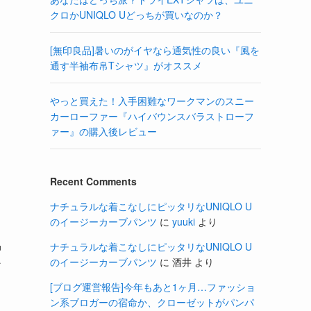
クロかUNIQLO Uどっちが買いなのか？
[無印良品]暑いのがイヤなら通気性の良い『風を
通す半袖布帛Tシャツ』がオススメ
やっと買えた！入手困難なワークマンのスニー
カーローファー『ハイバウンスバラストローフ
ァー』の購入後レビュー
Recent Comments
ナチュラルな着こなしにピッタリなUNIQLO U
のイージーカーブパンツ
に
yuuki
より
品
ナチュラルな着こなしにピッタリなUNIQLO U
のイージーカーブパンツ
に
酒井
より
な
[ブログ運営報告]今年もあと1ヶ月…ファッショ
ン系ブロガーの宿命か、クローゼットがパンパ