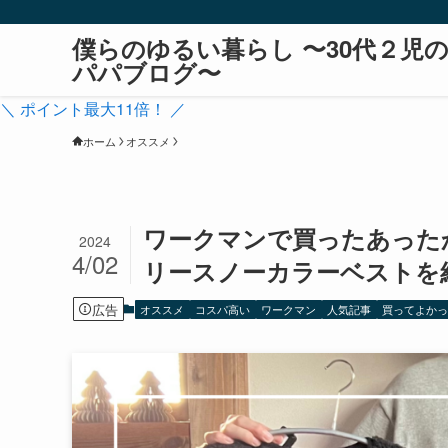
僕らのゆるい暮らし 〜30代２児
パパブログ〜
＼ ポイント最大11倍！ ／
ホーム
オススメ
ワークマンで買ったあった
2024
4/02
リースノーカラーベストを
広告
オススメ
コスパ高い
ワークマン
人気記事
買ってよか