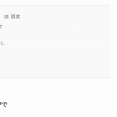
目次
で
推し
Pで