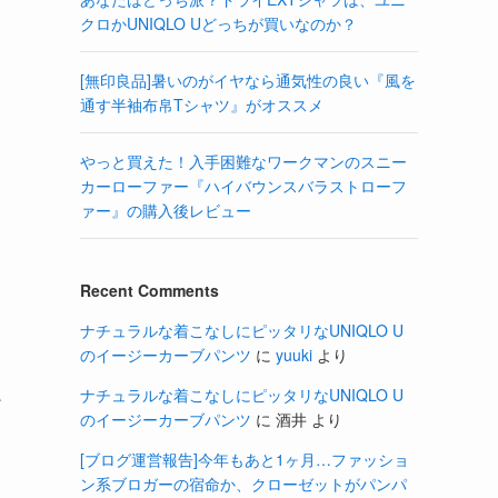
クロかUNIQLO Uどっちが買いなのか？
[無印良品]暑いのがイヤなら通気性の良い『風を
通す半袖布帛Tシャツ』がオススメ
やっと買えた！入手困難なワークマンのスニー
カーローファー『ハイバウンスバラストローフ
ァー』の購入後レビュー
Recent Comments
ナチュラルな着こなしにピッタリなUNIQLO U
のイージーカーブパンツ
に
yuuki
より
良
ナチュラルな着こなしにピッタリなUNIQLO U
のイージーカーブパンツ
に
酒井
より
[ブログ運営報告]今年もあと1ヶ月…ファッショ
ン系ブロガーの宿命か、クローゼットがパンパ