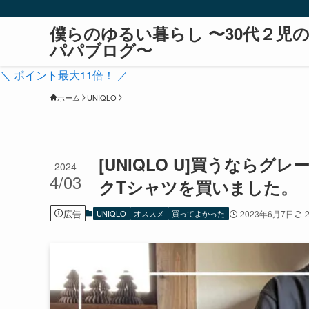
僕らのゆるい暮らし 〜30代２児
パパブログ〜
＼ ポイント最大11倍！ ／
ホーム
UNIQLO
[UNIQLO U]買うなら
2024
4/03
クTシャツを買いました。
広告
UNIQLO
オススメ
買ってよかった
2023年6月7日