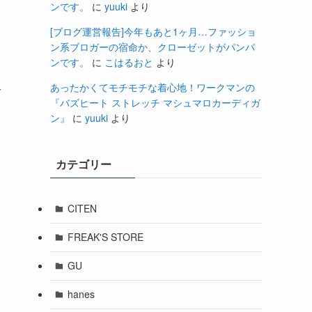
ンです。
に
yuuki
より
[ブログ運営報告]今年もあと1ヶ月…ファッショ
ン系ブロガーの宿命か、クローゼットがパンパ
ンです。
に
こはるおと
より
あったかくてモチモチな着心地！ワークマンの
今
『バズヒート ストレッチ マシュマロカーディガ
ン』
に
yuuki
より
カテゴリー
CITEN
FREAK'S STORE
GU
hanes