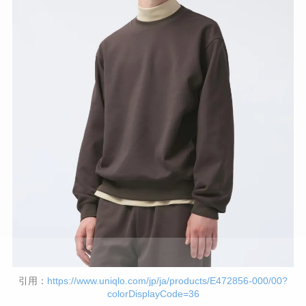
引用：
https://www.uniqlo.com/jp/ja/products/E472856-000/00?
colorDisplayCode=36