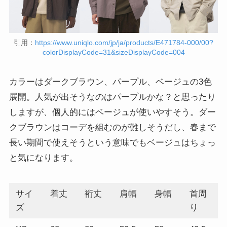
引用：
https://www.uniqlo.com/jp/ja/products/E471784-000/00?
colorDisplayCode=31&sizeDisplayCode=004
カラーはダークブラウン、パープル、ベージュの3色
展開。人気が出そうなのはパープルかな？と思ったり
しますが、個人的にはベージュが使いやすそう。ダー
クブラウンはコーデを組むのが難しそうだし、春まで
長い期間で使えそうという意味でもベージュはちょっ
と気になります。
サイ
着丈
裄丈
肩幅
身幅
首周
ズ
り