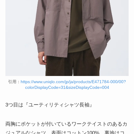
引用：
https://www.uniqlo.com/jp/ja/products/E471784-000/00?
colorDisplayCode=31&sizeDisplayCode=004
3つ目は『ユーティリティシャツ長袖』
両胸にポケットが付いているワークテイストのあるカ
ジュアルなシャツ。表面はコットン100%、裏地はコ