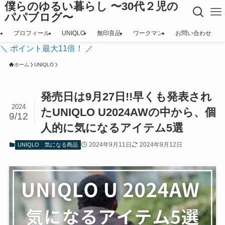
僕らのゆるい暮らし 〜30代２児の
パパブログ〜
プロフィール
UNIQLO
無印良品
ワークマン
お問い合わせ
＼ ポイント最大11倍！ ／
ホーム
UNIQLO
発売日は9月27日!!早くも発表され
2024
たUNIQLO U2024AWの中から、個
9/12
人的に気になるアイテム5選
2024年9月11日
2024年9月12日
UNIQLO
気になる商品