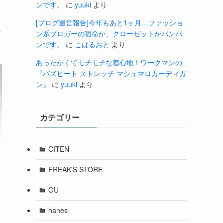
ンです。
に
yuuki
より
分
[ブログ運営報告]今年もあと1ヶ月…ファッショ
に
ン系ブロガーの宿命か、クローゼットがパンパ
ンです。
に
こはるおと
より
あったかくてモチモチな着心地！ワークマンの
『バズヒート ストレッチ マシュマロカーディガ
ン』
に
yuuki
より
カテゴリー
CITEN
FREAK'S STORE
GU
hanes