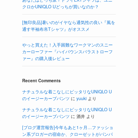
クロかUNIQLO Uどっちが買いなのか？
[無印良品]暑いのがイヤなら通気性の良い『風を
通す半袖布帛Tシャツ』がオススメ
やっと買えた！入手困難なワークマンのスニー
カーローファー『ハイバウンスバラストローフ
ァー』の購入後レビュー
Recent Comments
ナチュラルな着こなしにピッタリなUNIQLO U
のイージーカーブパンツ
に
yuuki
より
ナチュラルな着こなしにピッタリなUNIQLO U
ら
のイージーカーブパンツ
に
酒井
より
て
[ブログ運営報告]今年もあと1ヶ月…ファッショ
ン系ブロガーの宿命か、クローゼットがパンパ