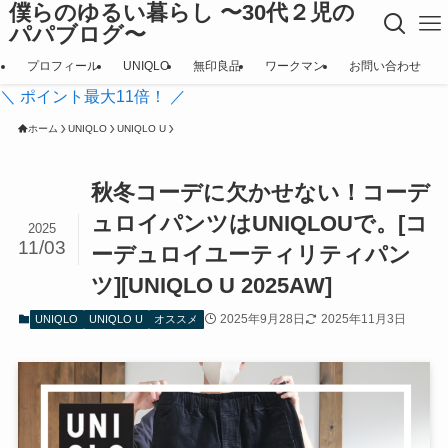
僕らのゆるい暮らし 〜30代２児の
パパブログ〜
プロフィール
UNIQLO
無印良品
ワークマン
お問い合わせ
＼ ポイント最大11倍！ ／
ホーム
UNIQLO
UNIQLO U
秋冬コーデに欠かせない！コーデ
ュロイパンツはUNIQLOUで。[コ
2025
11/03
ーデュロイユーティリティパン
ツ][UNIQLO U 2025AW]
2025年9月28日
2025年11月3日
UNIQLO
UNIQLO U
オススメ