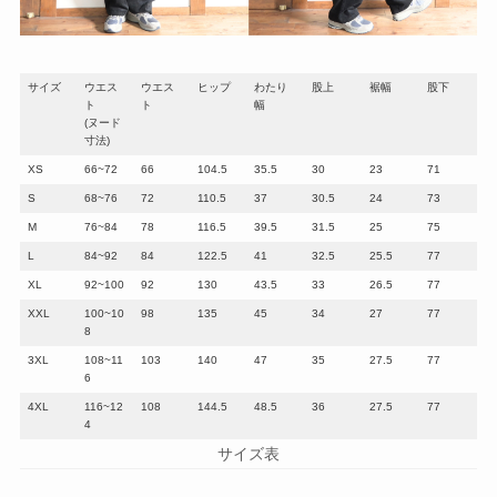
サイズ
ウエス
ウエス
ヒップ
わたり
股上
裾幅
股下
ト
ト
幅
(ヌード
寸法)
XS
66~72
66
104.5
35.5
30
23
71
S
68~76
72
110.5
37
30.5
24
73
M
76~84
78
116.5
39.5
31.5
25
75
L
84~92
84
122.5
41
32.5
25.5
77
XL
92~100
92
130
43.5
33
26.5
77
XXL
100~10
98
135
45
34
27
77
8
3XL
108~11
103
140
47
35
27.5
77
6
4XL
116~12
108
144.5
48.5
36
27.5
77
4
サイズ表