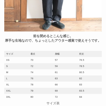
前を閉めるとこんな感じ。
厚手な生地なので、ちょっとしたアウター感覚で使えそうです。
サイズ
着丈
身幅
裄丈
XS
70
57
76.5
S
72
59
78.5
M
74
61
80.5
L
76
63
82
XL
78
66
83
XXL
79
69
83.5
3XL
80
72
84
サイズ表