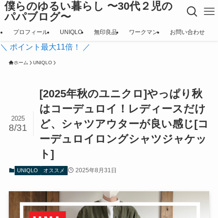
僕らのゆるい暮らし 〜30代２児の
パパブログ〜
プロフィール
UNIQLO
無印良品
ワークマン
お問い合わせ
＼ ポイント最大11倍！ ／
ホーム
UNIQLO
[2025年秋のユニクロ]やっぱり秋
はコーデュロイ！レディースだけ
2025
ど、シャツアウターが良い感じ[コ
8/31
ーデュロイロングシャツジャケッ
ト]
2025年8月31日
UNIQLO
オススメ