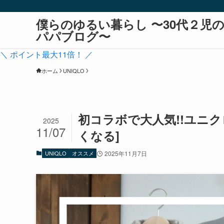
僕らのゆるい暮らし 〜30代２児
パパブログ〜
＼ ポイント最大11倍！ ／
ホーム
UNIQLO
初コラボで大人気!!ユニクロ
2025
11/07
くなる]
UNIQLO
オススメ
2025年11月7日