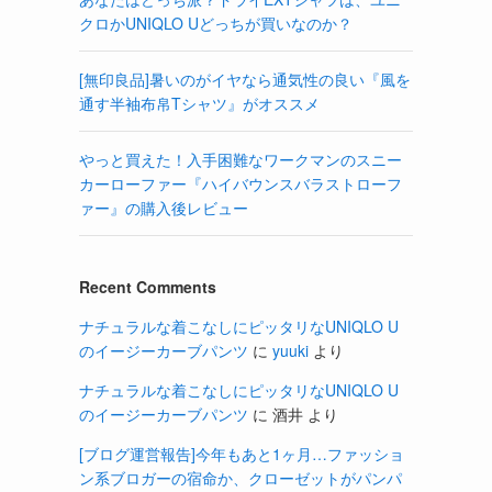
クロかUNIQLO Uどっちが買いなのか？
[無印良品]暑いのがイヤなら通気性の良い『風を
通す半袖布帛Tシャツ』がオススメ
やっと買えた！入手困難なワークマンのスニー
カーローファー『ハイバウンスバラストローフ
ァー』の購入後レビュー
Recent Comments
ナチュラルな着こなしにピッタリなUNIQLO U
のイージーカーブパンツ
に
yuuki
より
ナチュラルな着こなしにピッタリなUNIQLO U
のイージーカーブパンツ
に
酒井
より
[ブログ運営報告]今年もあと1ヶ月…ファッショ
ン系ブロガーの宿命か、クローゼットがパンパ