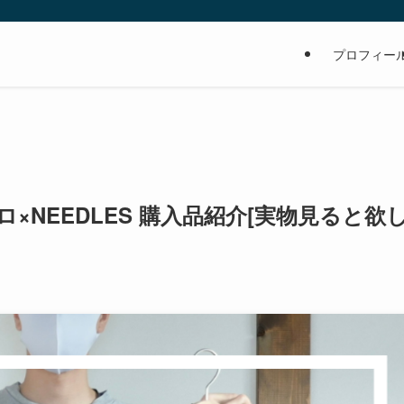
の
プロフィー
×NEEDLES 購入品紹介[実物見ると欲