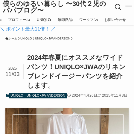
僕らのゆるい暮らし 〜30代２児の
パパブログ〜
プロフィール
UNIQLO
無印良品
ワークマン
お問い合わせ
＼ ポイント最大11倍！ ／
ホーム
UNIQLO
UNIQLO×JW ANDERSON
2024年春夏にオススメなワイド
パンツ！UNIQLO×JWAのリネン
2025
11/03
ブレンドイージーパンツを紹介
します。
2024年4月26日
2025年11月3日
UNIQLO
UNIQLO×JW ANDERSON