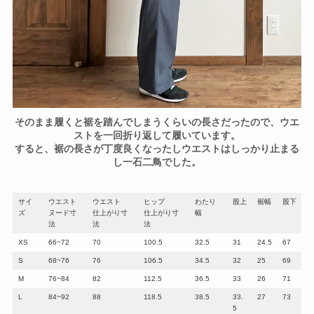
そのまま履くと裾を踏んでしまうくらいの長さだったので、ウエ
ストを一回折り返して履いています。
すると、裾の長さが丁度良くなったしウエストはしっかり止まる
し一石二鳥でした。
サイ
ウエスト
ウエスト
ヒップ
わたり
股上
裾幅
股下
ズ
ヌード寸
仕上がり寸
仕上がり寸
幅
法
法
法
XS
66~72
70
100.5
32.5
31
24.5
67
S
68~76
76
106.5
34.5
32
25
69
M
76~84
82
112.5
36.5
33
26
71
L
84~92
88
118.5
38.5
33.
27
73
5