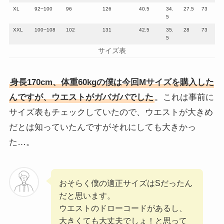
XL
92~100
96
126
40.5
34.
27.5
73
5
XXL
100~108
102
131
42.5
35.
28
73
5
サイズ表
身長170cm、体重60kgの僕は今回Mサイズを購入した
んですが、ウエストがガバガバでした
。これは事前に
サイズ表もチェックしていたので、ウエストが大きめ
だとは知っていたんですがそれにしても大きかっ
た…。
おそらく僕の適正サイズはSだったん
だと思います。
ウエストのドローコードがあるし、
大きくても大丈夫でしょ！と思って