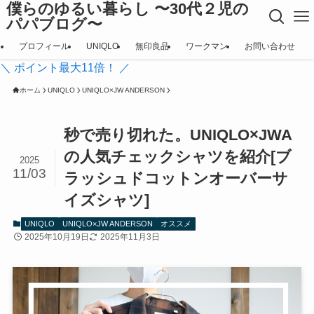
僕らのゆるい暮らし 〜30代２児の
パパブログ〜
プロフィール
UNIQLO
無印良品
ワークマン
お問い合わせ
＼ ポイント最大11倍！ ／
ホーム
UNIQLO
UNIQLO×JW ANDERSON
秒で売り切れた。UNIQLO×JWA
の人気チェックシャツを紹介[ブ
2025
11/03
ラッシュドコットンオーバーサ
イズシャツ]
UNIQLO
UNIQLO×JW ANDERSON
オススメ
2025年10月19日
2025年11月3日