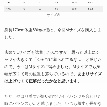
3XL
77
92
58
76.5
49.5
4XL
78
93
60
80.5
51.5
サイズ表
身長170cm体重58kgの僕は、今回Mサイズを購入しま
した。
店頭でLサイズも試着したんですが、思った以上にシ
ャツが大きくて「シャツに着られてるな…」と感じた
ので、今回はMサイズに留めました。Mサイズでも身
幅が広くて肩の位置も落ちているので、
あまりサイズ
は上げなくて正解だったかなと思います。
ただ、やはり着丈が短いのでワイドパンツを合わせた
時にバランスが…と感じました。いつも着丈が長めな