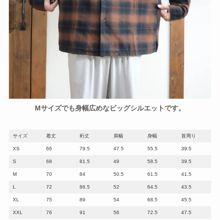
Mサイズでも身幅広めなビッグシルエットです。
サイズ
着丈
裄丈
肩幅
身幅
首周り
XS
66
79.5
47.5
55.5
39.5
S
68
81.5
49
58.5
39.5
M
70
84
50.5
61.5
41.5
L
72
86.5
52
64.5
43.5
XL
75
89
54
68.5
45.5
XXL
76
91
56
72.5
47.5