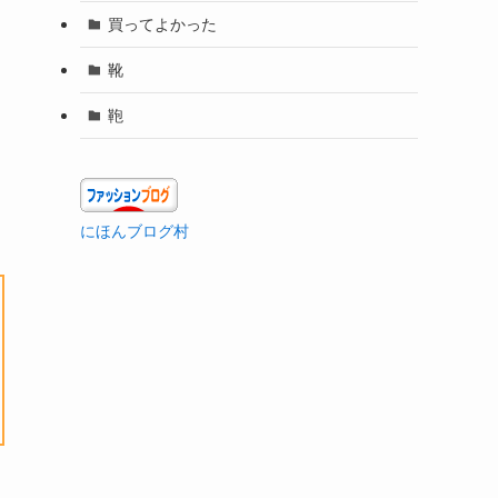
買ってよかった
靴
鞄
にほんブログ村