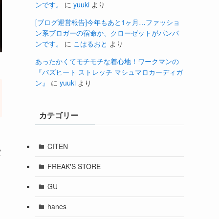
ンです。
に
yuuki
より
[ブログ運営報告]今年もあと1ヶ月…ファッショ
ン系ブロガーの宿命か、クローゼットがパンパ
ンです。
に
こはるおと
より
あったかくてモチモチな着心地！ワークマンの
『バズヒート ストレッチ マシュマロカーディガ
ン』
に
yuuki
より
カテゴリー
CITEN
ば
ワ
FREAK'S STORE
GU
hanes