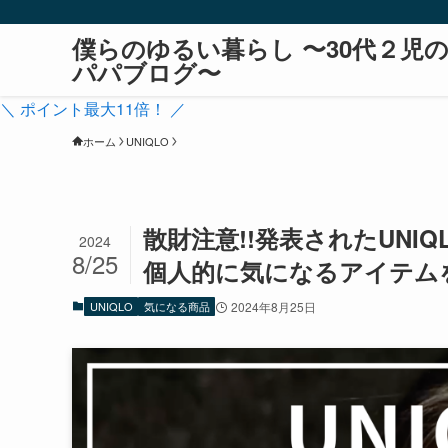
僕らのゆるい暮らし 〜30代２児
パパブログ〜
＼ ポイント最大11倍！ ／
ホーム
UNIQLO
散財注意!!発表されたUNI
2024
8/25
個人的に気になるアイテム
UNIQLO
気になる商品
2024年8月25日