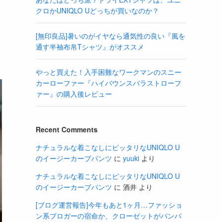
クロかUNIQLO Uどっちが買いなのか？
[無印良品]暑いのがイヤなら通気性の良い『風を
通す半袖布帛Tシャツ』がオススメ
やっと買えた！入手困難なワークマンのスニー
カーローファー『ハイバウンスバラストローフ
ァー』の購入後レビュー
Recent Comments
ナチュラルな着こなしにピッタリなUNIQLO U
のイージーカーブパンツ
に
yuuki
より
ナチュラルな着こなしにピッタリなUNIQLO U
のイージーカーブパンツ
に
酒井
より
[ブログ運営報告]今年もあと1ヶ月…ファッショ
ン系ブロガーの宿命か、クローゼットがパンパ