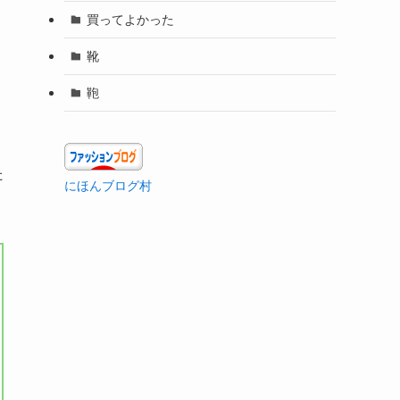
買ってよかった
靴
鞄
た
にほんブログ村