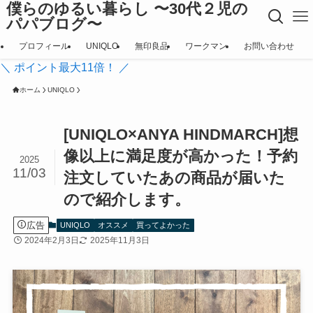
僕らのゆるい暮らし 〜30代２児の
パパブログ〜
プロフィール
UNIQLO
無印良品
ワークマン
お問い合わせ
＼ ポイント最大11倍！ ／
ホーム
UNIQLO
[UNIQLO×ANYA HINDMARCH]想
像以上に満足度が高かった！予約
2025
11/03
注文していたあの商品が届いた
ので紹介します。
広告
UNIQLO
オススメ
買ってよかった
2024年2月3日
2025年11月3日