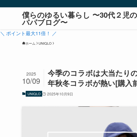
僕らのゆるい暮らし 〜30代２児
パパブログ〜
＼ ポイント最大11倍！ ／
ホーム
UNIQLO
今季のコラボは大当たりの予
2025
10/09
年秋冬コラボが熱い[購入
UNIQLO
2025年10月9日