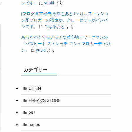
ンです。
に
yuuki
より
い
[ブログ運営報告]今年もあと1ヶ月…ファッショ
ン系ブロガーの宿命か、クローゼットがパンパ
ンです。
に
こはるおと
より
あったかくてモチモチな着心地！ワークマンの
『バズヒート ストレッチ マシュマロカーディガ
ン』
に
yuuki
より
カテゴリー
CITEN
FREAK'S STORE
GU
hanes