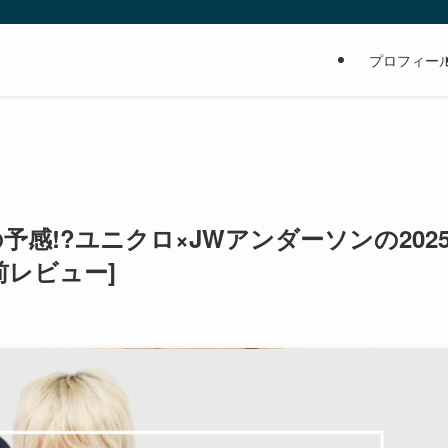
の
プロフィー
感!?ユニクロ×JWアンダーソンの202
前レビュー]