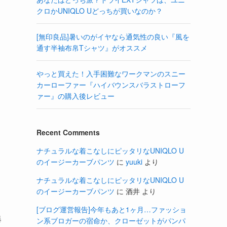
クロかUNIQLO Uどっちが買いなのか？
[無印良品]暑いのがイヤなら通気性の良い『風を
通す半袖布帛Tシャツ』がオススメ
やっと買えた！入手困難なワークマンのスニー
カーローファー『ハイバウンスバラストローフ
ァー』の購入後レビュー
Recent Comments
ナチュラルな着こなしにピッタリなUNIQLO U
のイージーカーブパンツ
に
yuuki
より
ナチュラルな着こなしにピッタリなUNIQLO U
のイージーカーブパンツ
に
酒井
より
[ブログ運営報告]今年もあと1ヶ月…ファッショ
爆
ン系ブロガーの宿命か、クローゼットがパンパ