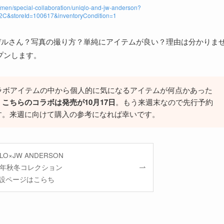
a/men/special-collaboration/uniqlo-and-jw-anderson?
storeId=100617&inventoryCondition=1
モデルさん？写真の撮り方？単純にアイテムが良い？理由は分かりま
プンします。
ラボアイテムの中から個人的に気になるアイテムが何点かあった
。
こちらのコラボは発売が10月17日
。もう来週末なので先行予約
す。来週に向けて購入の参考になれば幸いです。
QLO×JW ANDERSON
25年秋冬コレクション
設ページはこらち