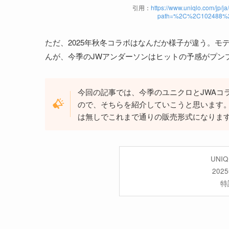
引用：
https://www.uniqlo.com/jp/j
path=%2C%2C102488%2C&
ただ、2025年秋冬コラボはなんだか様子が違う。
んが、今季のJWアンダーソンはヒットの予感がプン
今回の記事では、今季のユニクロとJWAコ
ので、そちらを紹介していこうと思います
は無しでこれまで通りの販売形式になりま
UNI
20
特