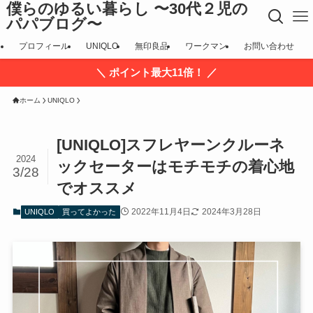
僕らのゆるい暮らし 〜30代２児の
パパブログ〜
プロフィール
UNIQLO
無印良品
ワークマン
お問い合わせ
＼ ポイント最大11倍！ ／
ホーム
UNIQLO
[UNIQLO]スフレヤーンクルーネ
2024
ックセーターはモチモチの着心地
3/28
でオススメ
2022年11月4日
2024年3月28日
UNIQLO
買ってよかった